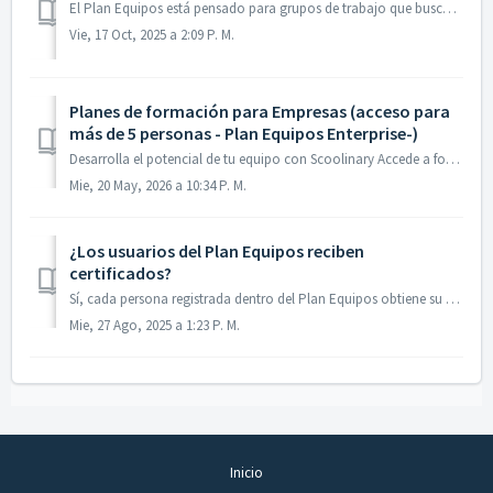
El Plan Equipos está pensado para grupos de trabajo que buscan aprender juntos, pero de forma personalizada. Incluye acceso ilimitado a todos los cursos de ...
Vie, 17 Oct, 2025 a 2:09 P. M.
Planes de formación para Empresas (acceso para
más de 5 personas - Plan Equipos Enterprise-)
Desarrolla el potencial de tu equipo con Scoolinary Accede a formación en cocina, pastelería, panadería, coctelería y mucho más con nuestro Plan Teams, pen...
Mie, 20 May, 2026 a 10:34 P. M.
¿Los usuarios del Plan Equipos reciben
certificados?
Sí, cada persona registrada dentro del Plan Equipos obtiene su propio certificado por cada curso que complete. Los certificados son individuales, se emi...
Mie, 27 Ago, 2025 a 1:23 P. M.
Inicio