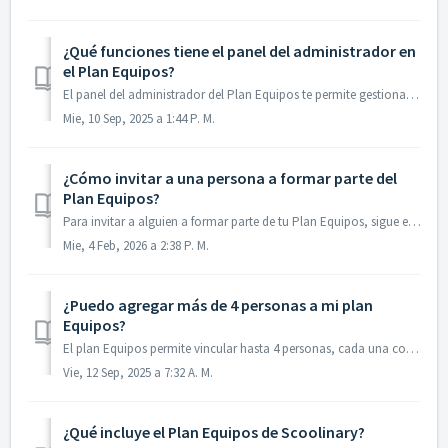
¿Qué funciones tiene el panel del administrador en
el Plan Equipos?
El panel del administrador del Plan Equipos te permite gestionar de forma sencilla a quienes forman parte de tu equipo. Desde allí podrás: Invitar ha...
Mie, 10 Sep, 2025 a 1:44 P. M.
¿Cómo invitar a una persona a formar parte del
Plan Equipos?
Para invitar a alguien a formar parte de tu Plan Equipos, sigue estos pasos ingresando desde la web a tu perfil: Ingresa en “Mi Cuenta” y selecciona ...
Mie, 4 Feb, 2026 a 2:38 P. M.
¿Puedo agregar más de 4 personas a mi plan
Equipos?
El plan Equipos permite vincular hasta 4 personas, cada una con su propio email y acceso individual a la plataforma. Además, quien gestiona el plan podrá ve...
Vie, 12 Sep, 2025 a 7:32 A. M.
¿Qué incluye el Plan Equipos de Scoolinary?