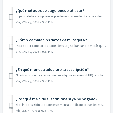
¿Qué métodos de pago puedo utilizar?
El pago de la suscripción se puede realizar mediante tarjeta de crédito/débito en nuestra pasarela segura de pago Stripe o a través de una cuenta PayPal.
Vie, 22 May, 2026 a 9:52 P. M.
¿Cómo cambiar los datos de mi tarjeta?
Para poder cambiar los datos de tu tarjeta bancaria, tendrás que seguir los siguientes pasos: 1. Haz clic en el icono de tu perfil arriba a la derecha ...
Vie, 22 May, 2026 a 9:53 P. M.
¿En qué moneda adquiero la suscripción?
Nuestras suscripciones se pueden adquirir en euros (EUR) o dólares estadounidenses (USD). La moneda se establece automáticamente según la dirección IP desde...
Vie, 22 May, 2026 a 9:55 P. M.
¿Por qué me pide suscribirme si ya he pagado?
Si al iniciar sesión te aparece un mensaje indicando que debes suscribirte, esto podría deberse a: Durante el proceso de suscripción ingresaste dos ema...
Mie, 3 Jun, 2026 a 5:23 P. M.